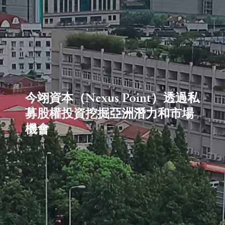
Nexus Point）透過私
Nexus P
投資挖掘亞洲潛力和市場
「特許價值
「特許價值
抵禦破壞性
烈競爭與不